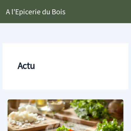
Aller
A l'Epicerie du Bois
au
Main
contenu
Men
Actu