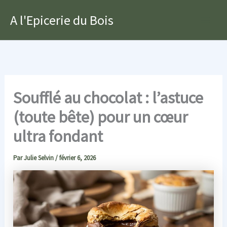
Aller
A l'Epicerie du Bois
au
Main
contenu
Men
Soufflé au chocolat : l’astuce
(toute bête) pour un cœur
ultra fondant
Par
Julie Selvin
/
février 6, 2026